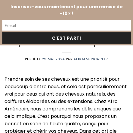
Passer
Prendre
Inscrivez-vous maintenant pour une remise de
au
0
RDV
-10%!
contenu
L’Essentiel du bonnet en satin
pour les cheveux en 3 points
PUBLIÉ LE
29 MAI 2024
PAR
AFROAMERICAIN.FR
Prendre soin de ses cheveux est une priorité pour
beaucoup d’entre nous, et cela est particulièrement
vrai pour ceux qui ont des cheveux naturels, des
coiffures élaborées ou des extensions. Chez Afro
Américain, nous comprenons les défis uniques que
cela implique. C’est pourquoi nous proposons un
bonnet en satin de haute qualité, conçu pour
protéger et chérir vos cheveux. Dans cet article,