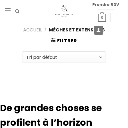
Passer
Prendre RDV
au
contenu
0
ACCUEIL
/
MÈCHES ET EXTENSIONS
FILTRER
De grandes choses se
profilent à l’horizon