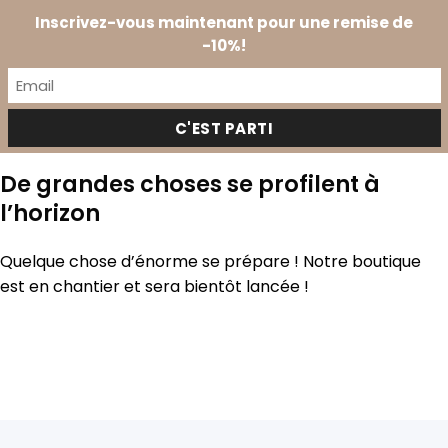
Passer
Prendre
Inscrivez-vous maintenant pour une remise de
au
0
RDV
-10%!
contenu
De grandes choses se profilent à
l’horizon
Quelque chose d’énorme se prépare ! Notre boutique
est en chantier et sera bientôt lancée !