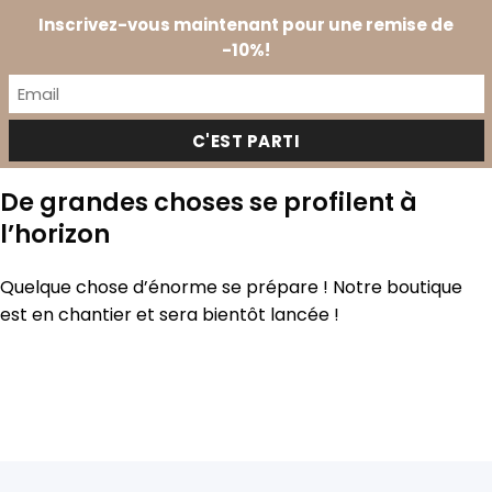
Passer
Prendre
Inscrivez-vous maintenant pour une remise de
au
0
RDV
-10%!
contenu
De grandes choses se profilent à
l’horizon
Quelque chose d’énorme se prépare ! Notre boutique
est en chantier et sera bientôt lancée !