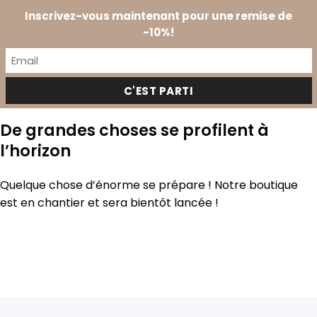
Passer
Prendre
Inscrivez-vous maintenant pour une remise de
au
0
RDV
-10%!
contenu
De grandes choses se profilent à
l’horizon
Quelque chose d’énorme se prépare ! Notre boutique
est en chantier et sera bientôt lancée !